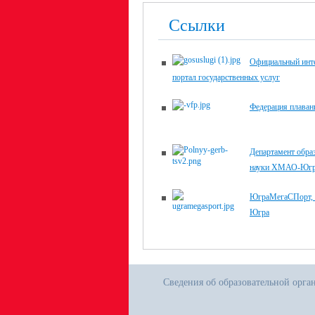
Ссылки
Официальный инте
портал государственных услуг
Федерация плаван
Департамент обра
науки ХМАО-Юг
ЮграМегаСПорт
Югра
Сведения об образовательной орга