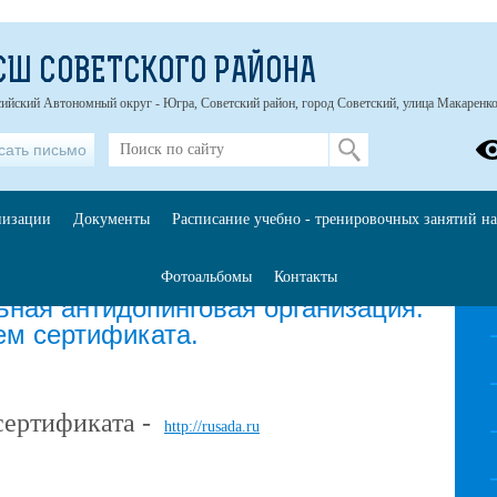
СШ СОВЕТСКОГО РАЙОНА
ийский Автономный округ - Югра, Советский район, город Советский, улица Макаренко
сать письмо
низации
Документы
Расписание учебно - тренировочных занятий на
Фотоальбомы
Контакты
ьная антидопинговая организация.
ем сертификата.
сертификата -
http://rusada.ru