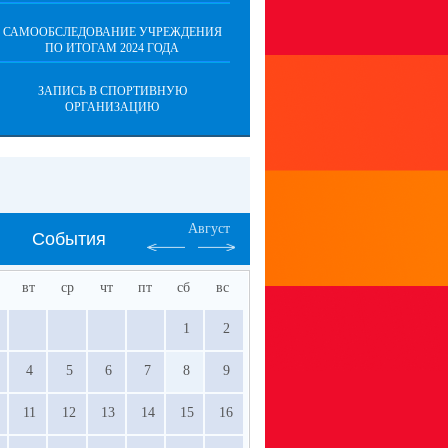
САМООБСЛЕДОВАНИЕ УЧРЕЖДЕНИЯ
ПО ИТОГАМ 2024 ГОДА
ЗАПИСЬ В СПОРТИВНУЮ
ОРГАНИЗАЦИЮ
Август
События
вт
ср
чт
пт
сб
вс
1
2
4
5
6
7
8
9
11
12
13
14
15
16