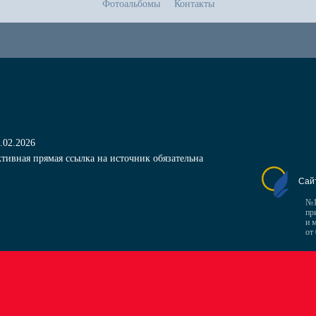
Фотоальбомы
Контакты
.02.2026
тивная прямая ссылка на источник обязательна
Сай
№1
пр
и 
от