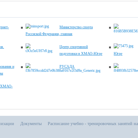
рнет-
Министерство спорта
Россиской Федерации, главная
ия.
Центр спортивной
подготовки в ХМАО-Югре
Югре
зования и
РУСАДА
ры
, ХМАО-
низации
Документы
Расписание учебно - тренировочных занятий на