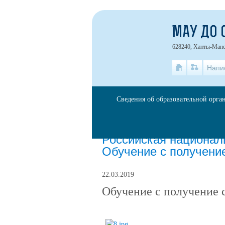
МАУ ДО 
628240, Ханты-Манс
Напи
Сведения об образовательной орга
Главная
»
Новости
Российская национал
Обучение с получени
22.03.2019
Обучение с получение 